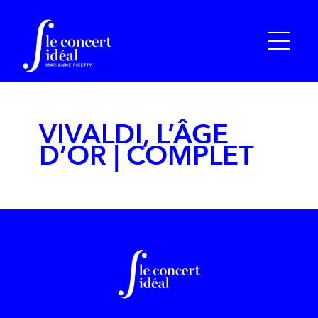
VIVALDI, L’ÂGE
D’OR | COMPLET