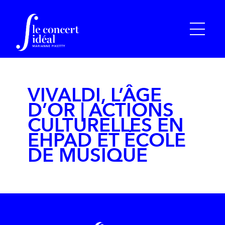
VIVALDI, L’ÂGE
D’OR | ACTIONS
CULTURELLES EN
EHPAD ET ÉCOLE
DE MUSIQUE