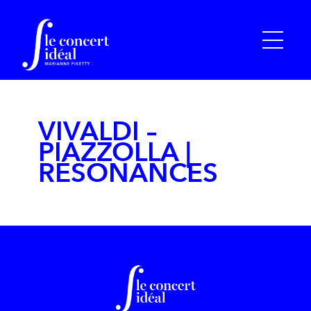
VIVALDI –
PIAZZOLLA |
RÉSONANCES