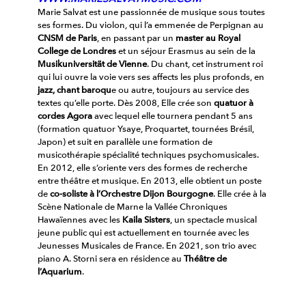
Marie Salvat est une passionnée de musique sous toutes
ses formes. Du violon, qui l’a emmenée de Perpignan au
CNSM de Paris
, en passant par un
master au Royal
College de Londres
et un séjour Erasmus au sein de la
Musikuniversität de Vienne
. Du chant, cet instrument roi
qui lui ouvre la voie vers ses affects les plus profonds, en
jazz, chant baroqu
e ou autre, toujours au service des
textes qu’elle porte.
Dès 2008, Elle crée son
quatuor à
cordes Agora
avec lequel elle tournera pendant 5 ans
(formation quatuor Ysaye, Proquartet, tournées Brésil,
Japon) et suit en parallèle une formation de
musicothérapie spécialité techniques psychomusicales.
En 2012, elle s’oriente vers des formes de recherche
entre théâtre et musique. En 2013, elle obtient un poste
de
co-soliste à l’Orchestre Dijon Bourgogne
.
Elle crée à la
Scène Nationale de Marne la Vallée Chroniques
Hawaïennes avec les
Kaila Sisters
, un spectacle musical
jeune public qui est actuellement en tournée avec les
Jeunesses Musicales de France.
En 2021, son trio avec
piano A. Storni sera en résidence au
Théâtre de
l’Aquarium
.